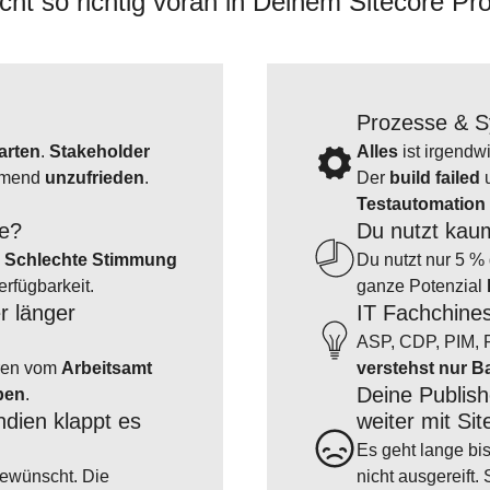
icht so richtig voran
in Deinem Sitecore Pro
Prozesse & S
arten
.
Stakeholder
Alles
ist irgendw
hmend
unzufrieden
.
Der
build failed
Testautomation
ge?
Du nutzt kaum
.
Schlechte Stimmung
Du nutzt nur 5 %
erfügbarkeit.
ganze Potenzial
r länger
IT Fachchines
ASP, CDP, PIM, R
en vom
Arbeitsamt
verstehst nur 
Deine Publish
ben
.
ndien klappt es
weiter mit Sit
Es geht lange bi
gewünscht. Die
nicht ausgereift