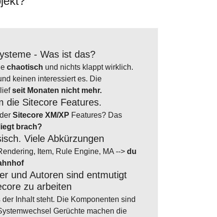
jekt?
ysteme - Was ist das?
ie
chaotisch
und nichts klappt wirklich.
und keinen interessiert es. Die
lief
seit Monaten nicht mehr.
 die Sitecore Features.
 der
Sitecore XM/XP
Features? Das
liegt brach?
isch. Viele Abkürzungen
endering, Item, Rule Engine, MA -->
du
Bahnhof
er und Autoren sind entmutigt
ecore zu arbeiten
s der Inhalt steht. Die Komponenten sind
. Systemwechsel Gerüchte machen die